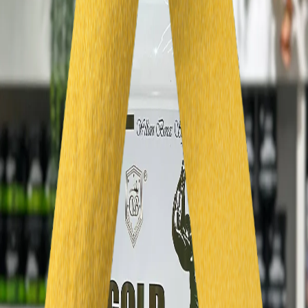
360 000 сум
Вкусы
сникерс
Количество
1
На складе
:
8
Добавить в корзину
Заказать
Гарантия
Политика возврата
О товаре
высококачественный сывороточный протеин протеин -24 гр